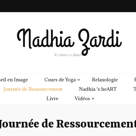
Nadhia Zardi
It's time to shine!
eil en Image
Cours de Yoga
Relaxologie
Journée de Ressourcement
Nadhia ‘s heART
T
Livre
Vidéos
Journée de Ressourcemen