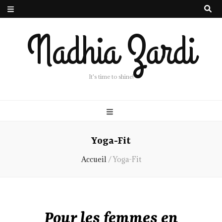
Nadhia Zardi
It's time to shine!
Yoga-Fit
Accueil
/
Yoga-Fit
Pour les femmes en