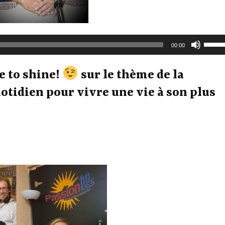
Utilise
00:00
les
flèche
e to shine!
sur le thème de la
haut/b
pour
uotidien pour vivre une vie à son plus
augme
ou
diminu
le
volum