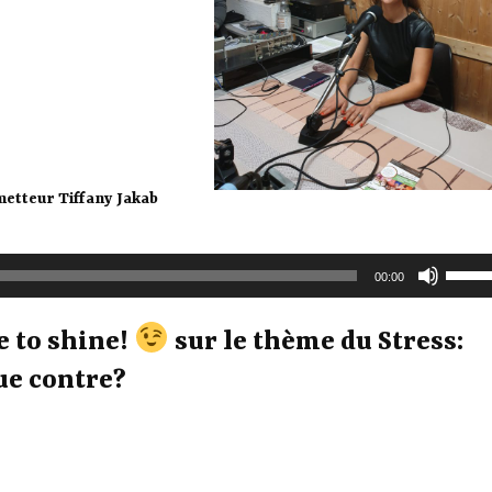
ometteur Tiffany Jakab
Utilise
00:00
les
flèche
e to shine!
sur le thème du Stress:
haut/b
pour
ue contre?
augme
ou
diminu
le