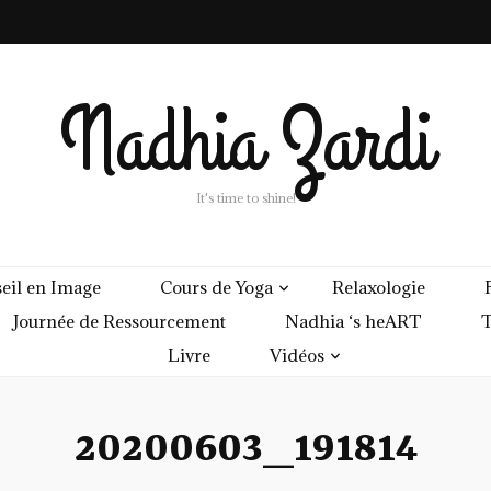
Nadhia Zardi
It's time to shine!
eil en Image
Cours de Yoga
Relaxologie
Journée de Ressourcement
Nadhia ‘s heART
T
Livre
Vidéos
20200603_191814