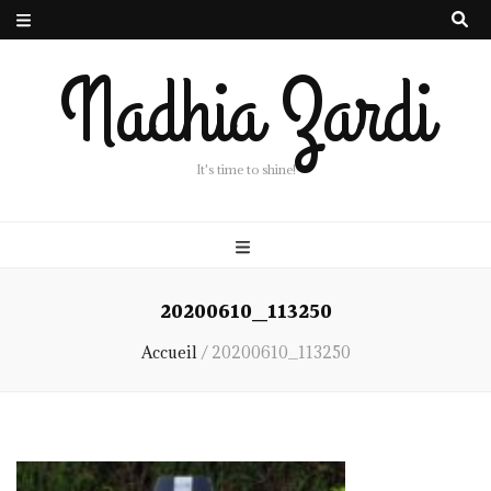
Nadhia Zardi
It's time to shine!
20200610_113250
Accueil
/
20200610_113250