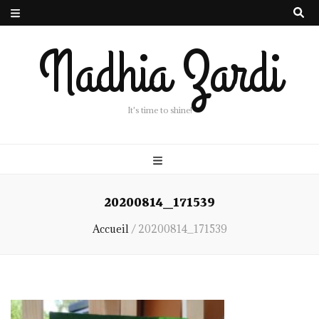
Nadhia Zardi
It's time to shine!
20200814_171539
Accueil
/
20200814_171539