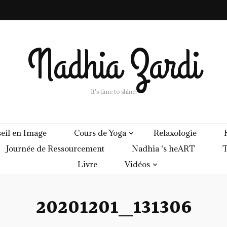
Nadhia Zardi
It's time to shine!
eil en Image
Cours de Yoga
Relaxologie
Journée de Ressourcement
Nadhia ‘s heART
T
Livre
Vidéos
20201201_131306