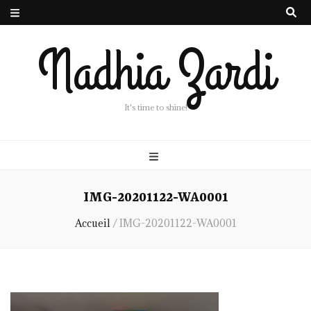
Nadhia Zardi
It's time to shine!
IMG-20201122-WA0001
Accueil
/
IMG-20201122-WA0001