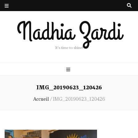
Nadhia Zardi
It's time to shine!
IMG_20190623_120426
Accueil
/
IMG_20190623_120426