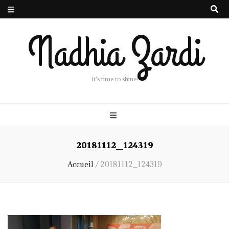
Nadhia Zardi
It's time to shine!
20181112_124319
Accueil
/
20181112_124319