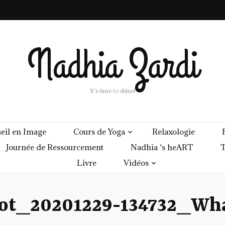
Nadhia Zardi
It's time to shine!
eil en Image
Cours de Yoga
Relaxologie
Journée de Ressourcement
Nadhia ‘s heART
T
Livre
Vidéos
ot_20201229-134732_Wh