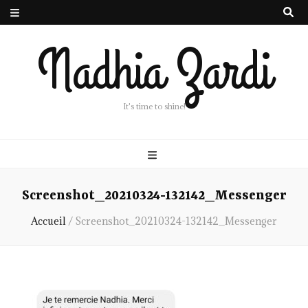
Nadhia Zardi
It's time to shine!
Screenshot_20210324-132142_Messenger
Accueil
/
Screenshot_20210324-132142_Messenger