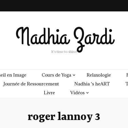
Nadhia Zardi
It's time to shine!
eil en Image
Cours de Yoga
Relaxologie
Journée de Ressourcement
Nadhia ‘s heART
T
Livre
Vidéos
roger lannoy 3