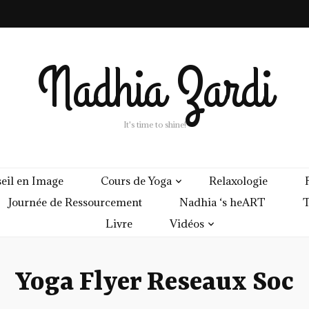
Nadhia Zardi
It's time to shine!
eil en Image
Cours de Yoga
Relaxologie
Journée de Ressourcement
Nadhia ‘s heART
T
Livre
Vidéos
Yoga Flyer Reseaux Soc