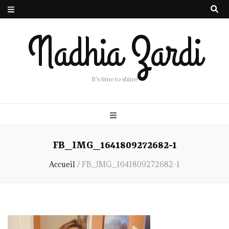
Nadhia Zardi
It's time to shine!
FB_IMG_1641809272682-1
Accueil
/
FB_IMG_1641809272682-1