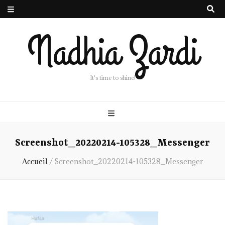
Nadhia Zardi
It's time to shine!
Screenshot_20220214-105328_Messenger
Accueil
/
Screenshot_20220214-105328_Messenger