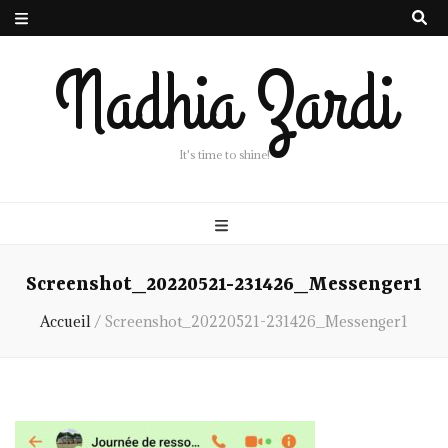
Nadhia Zardi
It's time to shine!
Screenshot_20220521-231426_Messenger1
Accueil
/
Screenshot_20220521-231426_Messenger1