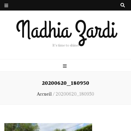
Nadhia Zardi
It's time to shine!
20200620_180950
Accueil
/
20200620_180950