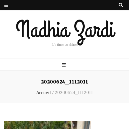
Nadhia Zardi
It's time to shine!
20200624_1112011
Accueil
/
20200624_1112011