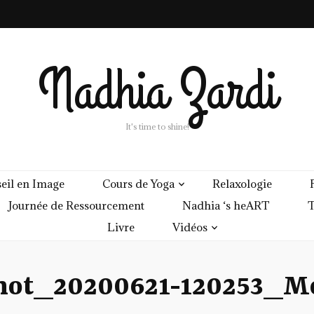
Nadhia Zardi
It's time to shine!
eil en Image
Cours de Yoga
Relaxologie
Journée de Ressourcement
Nadhia ‘s heART
T
Livre
Vidéos
hot_20200621-120253_M