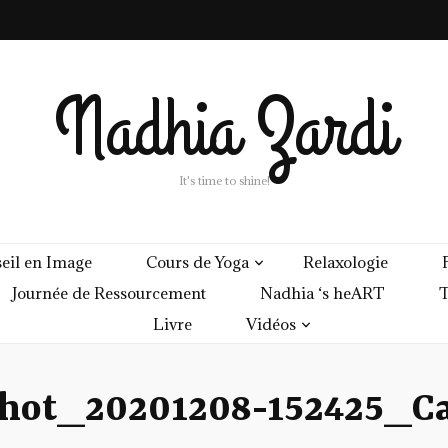
Nadhia Zardi
It's time to shine!
eil en Image
Cours de Yoga
Relaxologie
Journée de Ressourcement
Nadhia ‘s heART
T
Livre
Vidéos
shot_20201208-152425_Ca