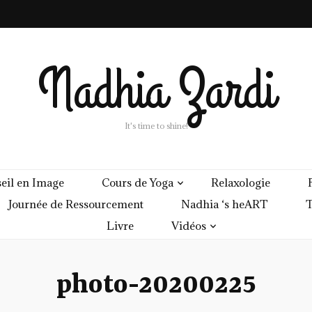
Nadhia Zardi
It's time to shine!
eil en Image
Cours de Yoga
Relaxologie
Journée de Ressourcement
Nadhia ‘s heART
T
Livre
Vidéos
photo-20200225