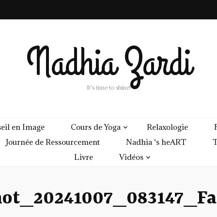
Nadhia Zardi
It's time to shine!
eil en Image
Cours de Yoga
Relaxologie
Journée de Ressourcement
Nadhia ‘s heART
T
Livre
Vidéos
hot_20241007_083147_Fa