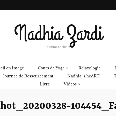
Nadhia Zardi
It's time to shine!
eil en Image
Cours de Yoga
Relaxologie
Journée de Ressourcement
Nadhia ‘s heART
T
Livre
Vidéos
shot_20200328-104454_F