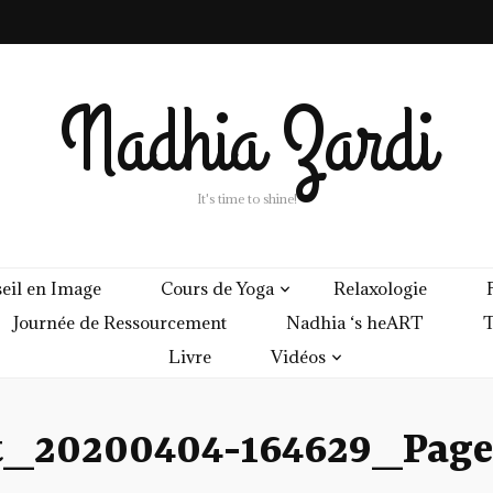
Nadhia Zardi
It's time to shine!
eil en Image
Cours de Yoga
Relaxologie
Journée de Ressourcement
Nadhia ‘s heART
T
Livre
Vidéos
t_20200404-164629_Pag