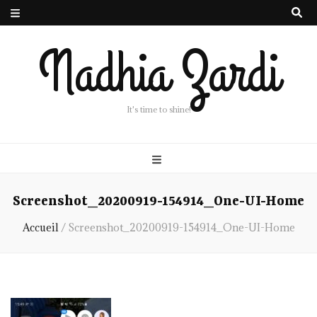
Nadhia Zardi
It's time to shine!
Screenshot_20200919-154914_One-UI-Home
Accueil
/
Screenshot_20200919-154914_One-UI-Home