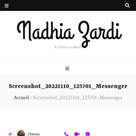
Nadhia Zardi
It's time to shine!
Screenshot_20221110_125701_Messenger
Accueil
/
Screenshot_20221110_125701_Messenger