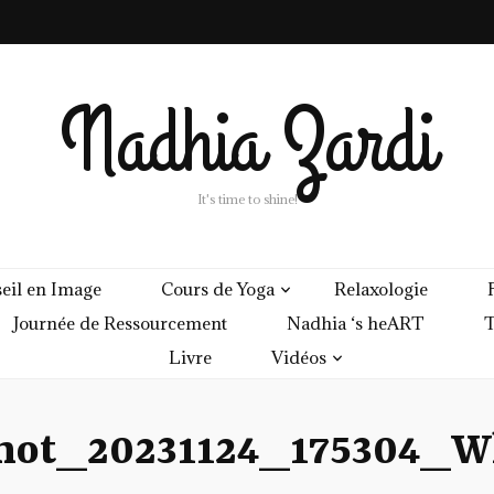
Nadhia Zardi
It's time to shine!
eil en Image
Cours de Yoga
Relaxologie
Journée de Ressourcement
Nadhia ‘s heART
T
Livre
Vidéos
shot_20231124_175304_W