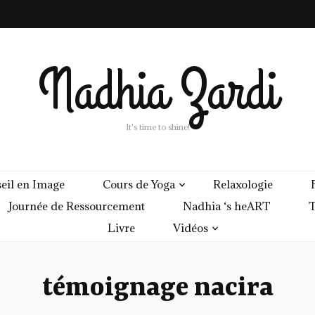
Nadhia Zardi
It's time to shine!
eil en Image
Cours de Yoga
Relaxologie
Journée de Ressourcement
Nadhia ‘s heART
T
Livre
Vidéos
témoignage nacira