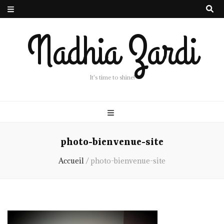
Nadhia Zardi
It's time to shine!
photo-bienvenue-site
Accueil
/
photo-bienvenue-site