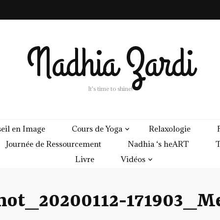
Nadhia Zardi
It's time to shine!
eil en Image
Cours de Yoga
Relaxologie
Journée de Ressourcement
Nadhia ‘s heART
T
Livre
Vidéos
hot_20200112-171903_M